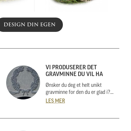
DESIGN DIN EGEN
VI PRODUSERER DET
GRAVMINNE DU VIL HA
Ønsker du deg et helt unikt
gravminne for den du er glad i?
Nergård Sten utarbeider også helt
LES MER
unike gravminner i samarbeid med
kunder. Vi skal her forklare
hvordan vi gjør dette, og hvordan
du kan gå fram om du har noe helt