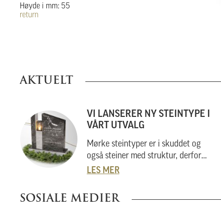
Høyde i mm: 55
return
AKTUELT
VI LANSERER NY STEINTYPE I
VÅRT UTVALG
Mørke steintyper er i skuddet og
også steiner med struktur, derfor
Virginia Black
.
LES MER
SOSIALE MEDIER