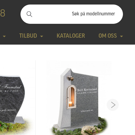
88
TILBUD
KATALOGER
OM OSS
ilbudssteiner
Kontakt
Natursteiner
Produktfilm
Bronse
Aktuelt
tte modeller
Design gravstein
Galleri