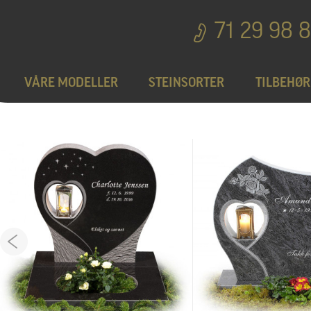
71 29 98 
VÅRE MODELLER
STEINSORTER
TILBEHØR
Bedplater
T
Bronseprodukter
Utgå