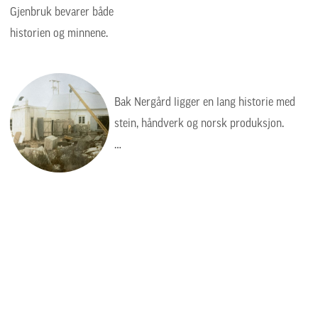
Gjenbruk bevarer både
historien og minnene.
Bak Nergård ligger en lang historie med
stein, håndverk og norsk produksjon.
Bildet viser en tid da arbeidet var tyngre,
enklere og mer manuelt, men verdiene var
de samme: kvalitet, presisjon og respekt
for steinen.
Steinhuggervegen 26
6490 Eide
Telefon: 71 29 98 88