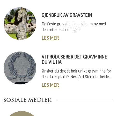
GJENBRUK AV GRAVSTEIN
De fleste gravstein kan bli som ny med
den rette behandlingen.
LES MER
VI PRODUSERER DET GRAVMINNE
DU VIL HA
Ønsker du deg et helt unikt gravminne for
den du er glad i? Nergård Sten utarbeider
også helt unike gravminner i samarbeid
LES MER
med kunder. Vi skal her forklare hvordan
vi gjør dette, og hvordan du kan gå fram
SOSIALE MEDIER
om du har noe helt spesielt i tankene.