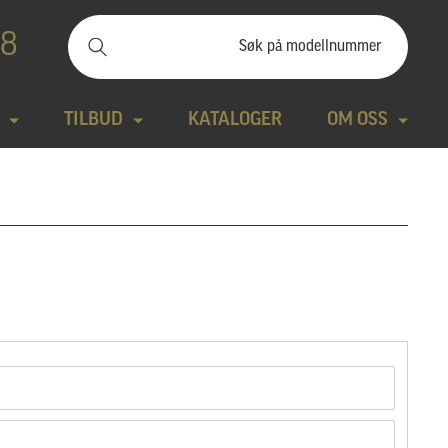
88
TILBUD
KATALOGER
OM OSS
ilbudssteiner
Kontakt
Natursteiner
Produktfilm
Bronse
Aktuelt
tte modeller
Design gravstein
Galleri