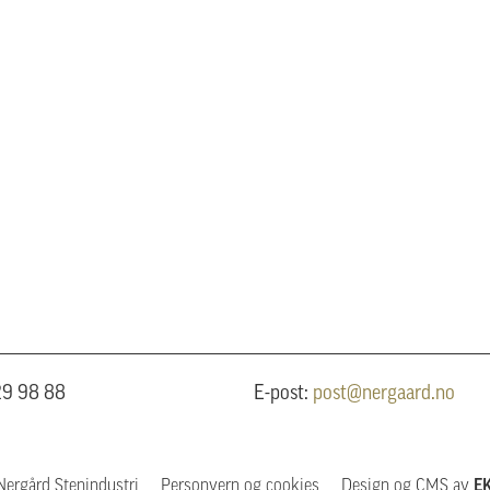
 29 98 88
E-post:
post@nergaard.no
Nergård Stenindustri
Personvern og cookies
Design og CMS av
EK