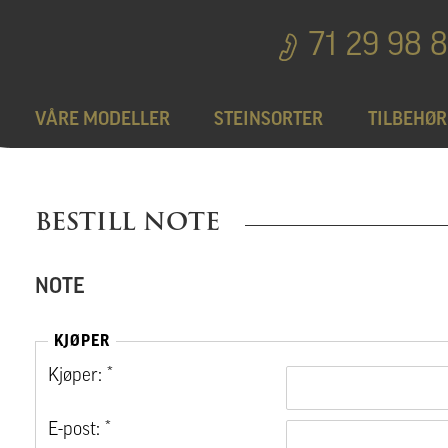
71 29 98 
VÅRE MODELLER
STEINSORTER
TILBEHØR
Bedplater
T
BESTILL NOTE
Bronseprodukter
NOTE
Utgå
KJØPER
Kjøper: *
E-post: *