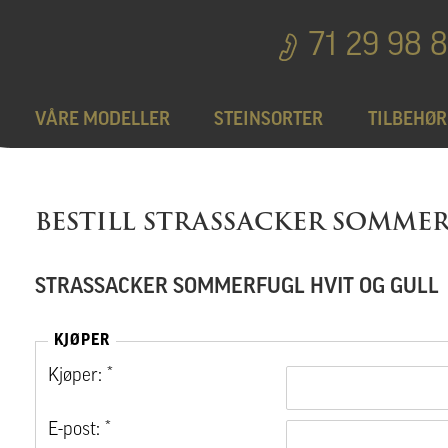
71 29 98 
VÅRE MODELLER
STEINSORTER
TILBEHØR
Bedplater
T
BESTILL STRASSACKER SOMME
Bronseprodukter
STRASSACKER SOMMERFUGL HVIT OG GULL
Utgå
KJØPER
Kjøper: *
E-post: *