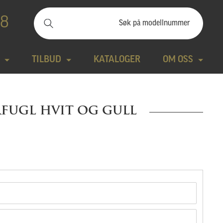
88
TILBUD
KATALOGER
OM OSS
ilbudssteiner
Kontakt
RFUGL HVIT OG GULL
Natursteiner
Produktfilm
Bronse
Aktuelt
tte modeller
Design gravstein
Galleri