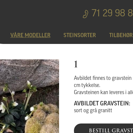
71 29 98 
VÅRE MODELLER
STEINSORTER
TILBEHØR
Bedplater
T
1
Bronseprodukter
Avbildet finnes to gravstein 
cm tykkelse.
Gravsteinen kan leveres i all
Utgå
AVBILDET GRAVSTEIN:
sort og grå granitt
BESTILL GRAVS