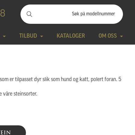
88
TILBUD
KATALOGER
OM OSS
ilbudssteiner
Kontakt
Natursteiner
Produktfilm
som er tilpasset dyr slik som hund og katt, polert foran. 5
Bronse
Aktuelt
e våre steinsorter.
tte modeller
Design gravstein
Galleri
TEIN