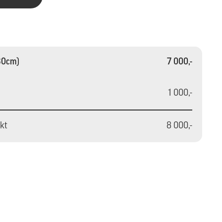
x30cm)
7 000,-
1 000,-
akt
8 000,-