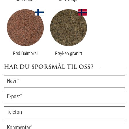
Rød Bohus
Rød Vonga
Rød Balmoral
Røyken granitt
HAR DU SPØRSMÅL TIL OSS?