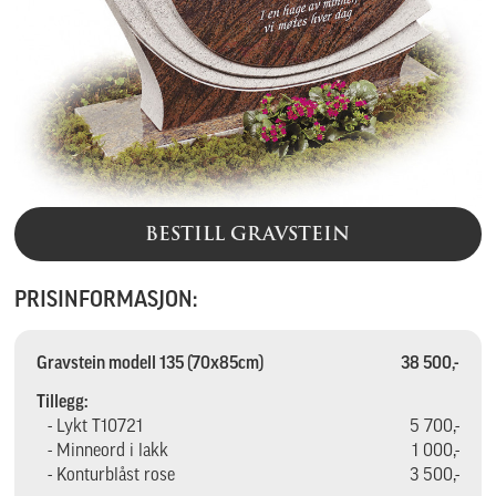
BESTILL GRAVSTEIN
PRISINFORMASJON:
Gravstein modell 135 (70x85cm)
38 500,-
Tillegg:
- Lykt T10721
5 700,-
- Minneord i lakk
1 000,-
- Konturblåst rose
3 500,-