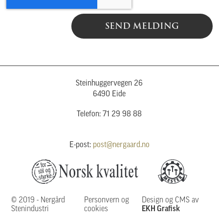
SEND MELDING
Steinhuggervegen 26
6490 Eide
Telefon: 71 29 98 88
E-post:
post@nergaard.no
© 2019 - Nergård
Personvern og
Design og CMS av
Stenindustri
cookies
EKH Grafisk