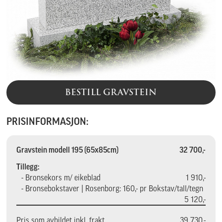
BESTILL GRAVSTEIN
PRISINFORMASJON:
Gravstein modell 195 (65x85cm)
32 700,-
Tillegg:
- Bronsekors m/ eikeblad
1 910,-
- Bronsebokstaver | Rosenborg: 160,- pr Bokstav/tall/tegn
5 120,-
Pris som avbildet inkl. frakt
39 730,-