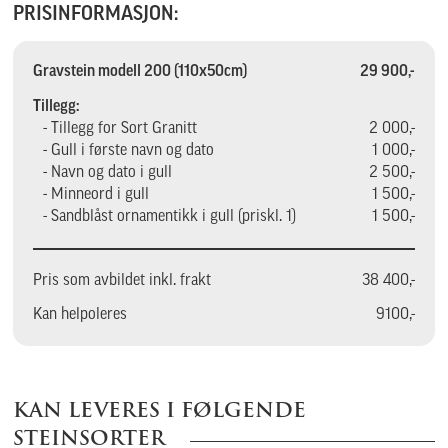
PRISINFORMASJON:
Gravstein modell 200 (110x50cm)
29 900,-
Tillegg:
- Tillegg for Sort Granitt
2 000,-
- Gull i første navn og dato
1 000,-
- Navn og dato i gull
2 500,-
- Minneord i gull
1 500,-
- Sandblåst ornamentikk i gull (priskl. 1)
1 500,-
Pris som avbildet inkl. frakt
38 400,-
Kan helpoleres
9100,-
KAN LEVERES I FØLGENDE
STEINSORTER