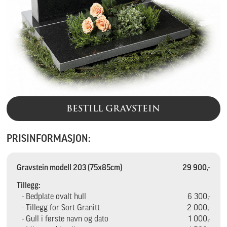
BESTILL GRAVSTEIN
PRISINFORMASJON:
Gravstein modell 203 (75x85cm)
29 900,-
Tillegg:
- Bedplate ovalt hull
6 300,-
- Tillegg for Sort Granitt
2 000,-
- Gull i første navn og dato
1 000,-