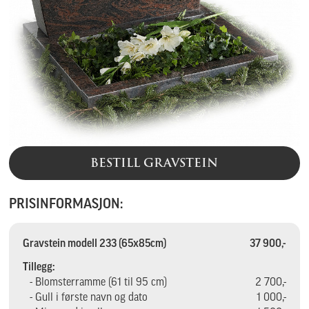
BESTILL GRAVSTEIN
PRISINFORMASJON:
Gravstein modell 233 (65x85cm)
37 900,-
Tillegg:
- Blomsterramme (61 til 95 cm)
2 700,-
- Gull i første navn og dato
1 000,-