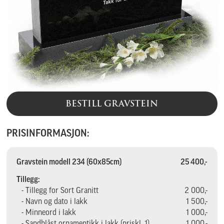
BESTILL GRAVSTEIN
PRISINFORMASJON:
Gravstein modell 234 (60x85cm)
25 400,-
Tillegg:
- Tillegg for Sort Granitt
2 000,-
- Navn og dato i lakk
1 500,-
- Minneord i lakk
1 000,-
- Sandblåst ornamentikk i lakk (priskl. 1)
1 000,-