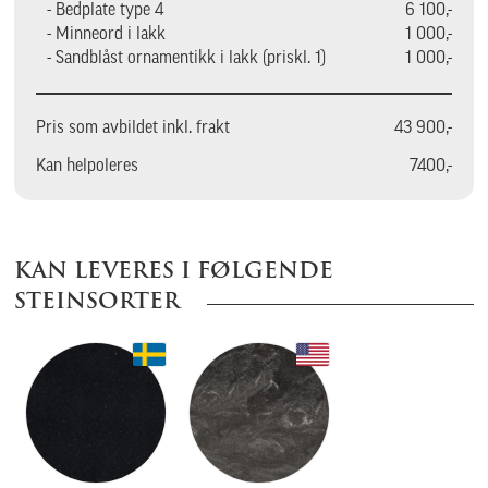
- Bedplate type 4
6 100,-
- Minneord i lakk
1 000,-
- Sandblåst ornamentikk i lakk (priskl. 1)
1 000,-
Pris som avbildet inkl. frakt
43 900,-
Kan helpoleres
7400,-
KAN LEVERES I FØLGENDE
STEINSORTER