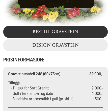
BESTILL GRAVSTEIN
DESIGN GRAVSTEIN
PRISINFORMASJON:
Gravstein modell 248 (60x75cm)
22 900,-
Tillegg:
- Tillegg for Sort Granitt
2 000,-
- Gull i første navn og dato
1 000,-
- Sandblåst ornamentikk i gull (priskl. 1)
1 500,-