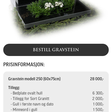
BESTILL GRAVSTEIN
PRISINFORMASJON:
Gravstein modell 250 (60x75cm)
28 000,-
Tillegg:
- Bedplate ovalt hull
6 300,-
- Tillegg for Sort Granitt
2 000,-
- Gull i første navn og dato
1 000,-
- Minneord i gull
1 500,-