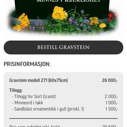
BESTILL GRAVSTEIN
PRISINFORMASJON:
Gravstein modell 271 (60x75cm)
26 000,-
Tillegg:
- Tillegg for Sort Granitt
2 000,-
- Minneord i lakk
1 000,-
- Sandblåst ornamentikk i gull (priskl. 1)
1 500,-