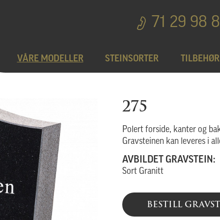
71 29 98 
VÅRE MODELLER
STEINSORTER
TILBEHØR
Bedplater
T
275
Bronseprodukter
Polert forside, kanter og ba
Gravsteinen kan leveres i all
AVBILDET GRAVSTEIN:
Utgå
Sort Granitt
BESTILL GRAVS