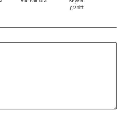
a
Rød Balmoral
Røyken
granitt