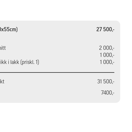
70x55cm)
27 500,-
nitt
2 000,-
1 000,-
k i lakk (priskl. 1)
1 000,-
akt
31 500,-
7400,-