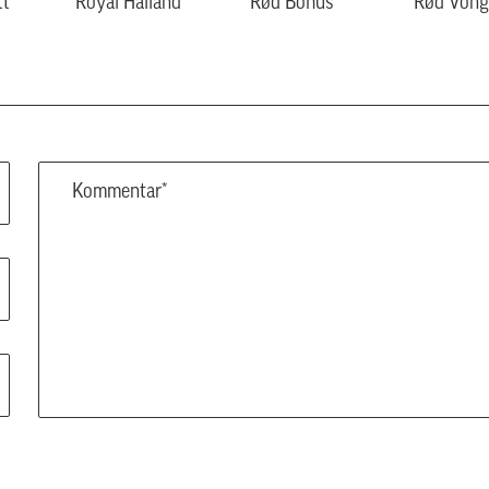
tt
Royal Halland
Rød Bohus
Rød Vong