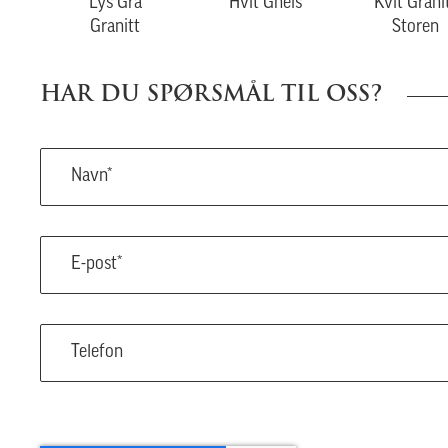
Lys Grå
Hvit Gneis
Kvit Grani
Granitt
Storen
HAR DU SPØRSMÅL TIL OSS?