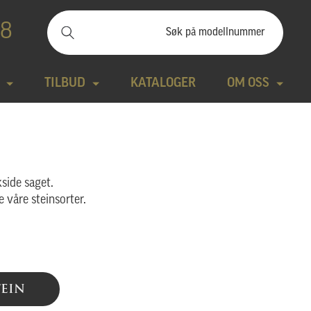
88
TILBUD
KATALOGER
OM OSS
ilbudssteiner
Kontakt
Natursteiner
Produktfilm
kside saget.
e våre steinsorter.
Bronse
Aktuelt
tte modeller
Design gravstein
Galleri
TEIN