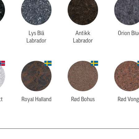
Lys Blå
Antikk
Orion Blu
Labrador
Labrador
tt
Royal Halland
Rød Bohus
Rød Vong