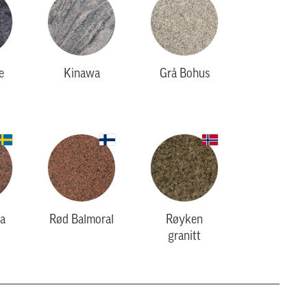
e
Kinawa
Grå Bohus
a
Rød Balmoral
Røyken
granitt