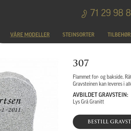
71 29 98 
VÅRE MODELLER
STEINSORTER
TILBEHØR
Bedplater
T
307
Bronseprodukter
Flammet for- og bakside. Råt
Gravsteinen kan leveres i all
AVBILDET GRAVSTEIN:
Utgå
Lys Grå Granitt
BESTILL GRAVS