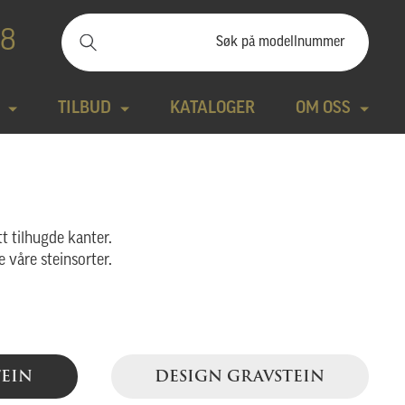
88
TILBUD
KATALOGER
OM OSS
ilbudssteiner
Kontakt
Natursteiner
Produktfilm
t tilhugde kanter.
e våre steinsorter.
Bronse
Aktuelt
tte modeller
Design gravstein
Galleri
TEIN
DESIGN GRAVSTEIN