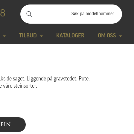
88
TILBUD
KATALOGER
OM OSS
ilbudssteiner
Kontakt
Natursteiner
Produktfilm
akside saget. Liggende på gravstedet. Pute.
e våre steinsorter.
Bronse
Aktuelt
tte modeller
Design gravstein
Galleri
TEIN