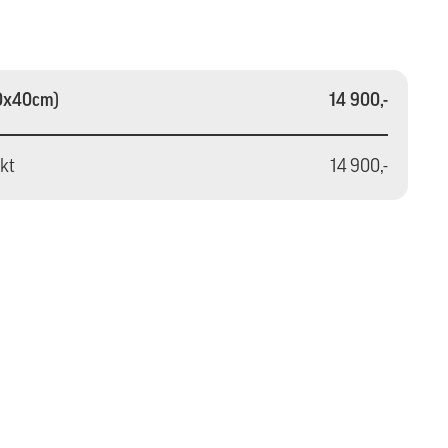
30x40cm)
14 900,-
akt
14 900,-