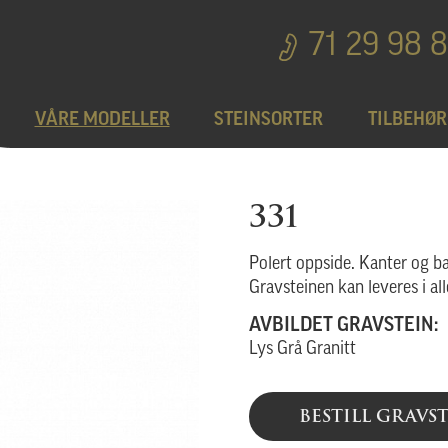
71 29 98 
VÅRE MODELLER
STEINSORTER
TILBEHØR
Bedplater
T
331
Bronseprodukter
Polert oppside. Kanter og b
Gravsteinen kan leveres i all
AVBILDET GRAVSTEIN:
Utgå
Lys Grå Granitt
BESTILL GRAVS