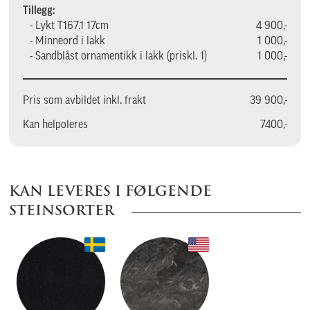
Tillegg:
- Lykt T167.1 17cm
4 900,-
- Minneord i lakk
1 000,-
- Sandblåst ornamentikk i lakk (priskl. 1)
1 000,-
Pris som avbildet inkl. frakt
39 900,-
Kan helpoleres
7400,-
KAN LEVERES I FØLGENDE
STEINSORTER