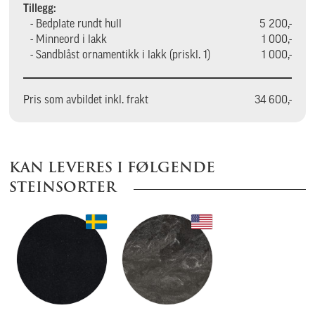
Tillegg:
- Bedplate rundt hull
5 200,-
- Minneord i lakk
1 000,-
- Sandblåst ornamentikk i lakk (priskl. 1)
1 000,-
Pris som avbildet inkl. frakt
34 600,-
KAN LEVERES I FØLGENDE
STEINSORTER