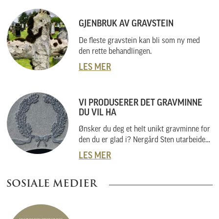
GJENBRUK AV GRAVSTEIN
De fleste gravstein kan bli som ny med
den rette behandlingen.
LES MER
VI PRODUSERER DET GRAVMINNE
DU VIL HA
Ønsker du deg et helt unikt gravminne for
den du er glad i? Nergård Sten utarbeider
også helt unike gravminner i samarbeid
LES MER
med kunder. Vi skal her forklare hvordan
vi gjør dette, og hvordan du kan gå fram
SOSIALE MEDIER
om du har noe helt spesielt i tankene.