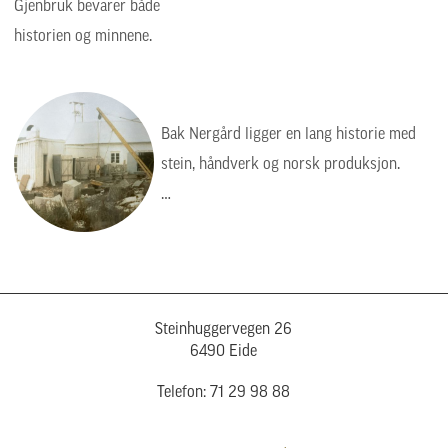
Gjenbruk bevarer både
historien og minnene.
Bak Nergård ligger en lang historie med
stein, håndverk og norsk produksjon.
Bildet viser en tid da arbeidet var tyngre,
enklere og mer manuelt, men verdiene var
de samme: kvalitet, presisjon og respekt
for steinen.
Steinhuggervegen 26
6490 Eide
Telefon: 71 29 98 88