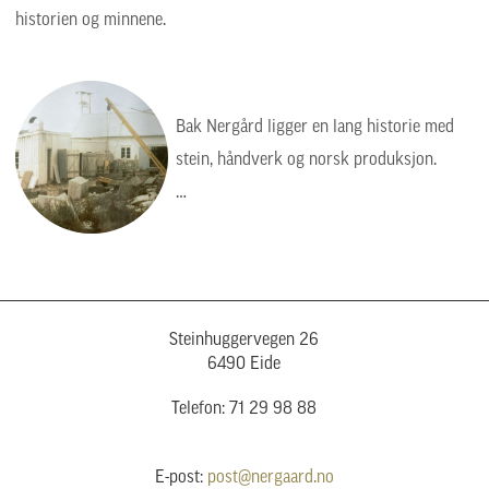
historien og minnene.
Bak Nergård ligger en lang historie med
stein, håndverk og norsk produksjon.
Bildet viser en tid da arbeidet var tyngre,
enklere og mer manuelt, men verdiene var
de samme: kvalitet, presisjon og respekt
for steinen.
Steinhuggervegen 26
6490 Eide
Telefon: 71 29 98 88
E-post:
post@nergaard.no