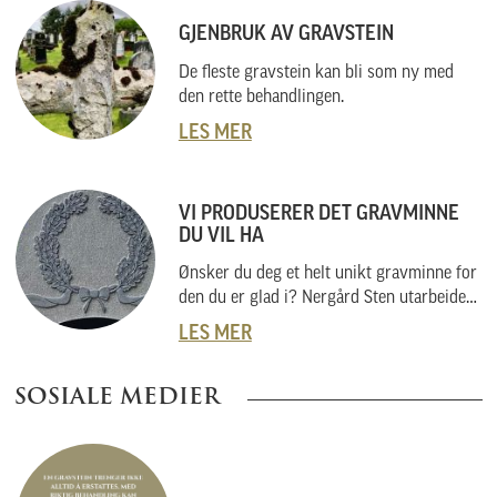
GJENBRUK AV GRAVSTEIN
De fleste gravstein kan bli som ny med
den rette behandlingen.
LES MER
VI PRODUSERER DET GRAVMINNE
DU VIL HA
Ønsker du deg et helt unikt gravminne for
den du er glad i? Nergård Sten utarbeider
også helt unike gravminner i samarbeid
LES MER
med kunder. Vi skal her forklare hvordan
vi gjør dette, og hvordan du kan gå fram
SOSIALE MEDIER
om du har noe helt spesielt i tankene.