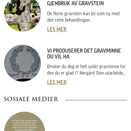
GJENBRUK AV GRAVSTEIN
De fleste gravstein kan bli som ny med
den rette behandlingen.
LES MER
VI PRODUSERER DET GRAVMINNE
DU VIL HA
Ønsker du deg et helt unikt gravminne for
den du er glad i? Nergård Sten utarbeider
også helt unike gravminner i samarbeid
LES MER
med kunder. Vi skal her forklare hvordan
vi gjør dette, og hvordan du kan gå fram
SOSIALE MEDIER
om du har noe helt spesielt i tankene.