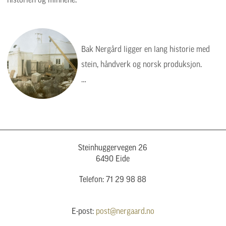
historien og minnene.
Bak Nergård ligger en lang historie med
stein, håndverk og norsk produksjon.
Bildet viser en tid da arbeidet var tyngre,
enklere og mer manuelt, men verdiene var
de samme: kvalitet, presisjon og respekt
for steinen.
Steinhuggervegen 26
6490 Eide
Telefon: 71 29 98 88
E-post:
post@nergaard.no