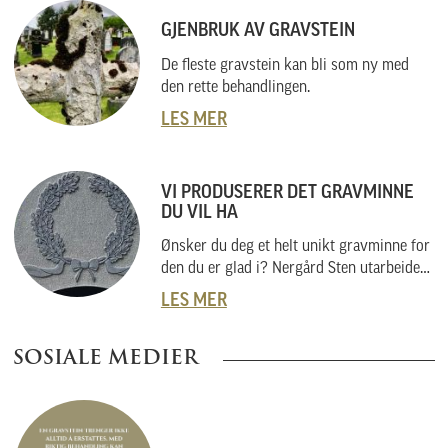
GJENBRUK AV GRAVSTEIN
De fleste gravstein kan bli som ny med
den rette behandlingen.
LES MER
VI PRODUSERER DET GRAVMINNE
DU VIL HA
Ønsker du deg et helt unikt gravminne for
den du er glad i? Nergård Sten utarbeider
også helt unike gravminner i samarbeid
LES MER
med kunder. Vi skal her forklare hvordan
vi gjør dette, og hvordan du kan gå fram
SOSIALE MEDIER
om du har noe helt spesielt i tankene.