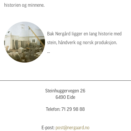
historien og minnene.
Bak Nergård ligger en lang historie med
stein, håndverk og norsk produksjon.
Bildet viser en tid da arbeidet var tyngre,
enklere og mer manuelt, men verdiene var
de samme: kvalitet, presisjon og respekt
for steinen.
Steinhuggervegen 26
6490 Eide
Telefon: 71 29 98 88
E-post:
post@nergaard.no