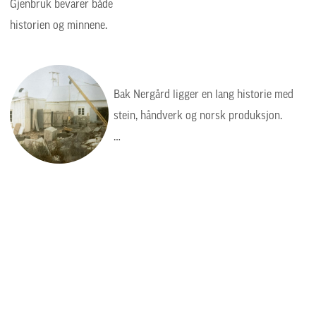
Gjenbruk bevarer både
historien og minnene.
Bak Nergård ligger en lang historie med
stein, håndverk og norsk produksjon.
Bildet viser en tid da arbeidet var tyngre,
enklere og mer manuelt, men verdiene var
de samme: kvalitet, presisjon og respekt
for steinen.
Steinhuggervegen 26
6490 Eide
Telefon: 71 29 98 88