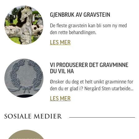
GJENBRUK AV GRAVSTEIN
De fleste gravstein kan bli som ny med
den rette behandlingen.
LES MER
VI PRODUSERER DET GRAVMINNE
DU VIL HA
Ønsker du deg et helt unikt gravminne for
den du er glad i? Nergård Sten utarbeider
også helt unike gravminner i samarbeid
LES MER
med kunder. Vi skal her forklare hvordan
vi gjør dette, og hvordan du kan gå fram
SOSIALE MEDIER
om du har noe helt spesielt i tankene.