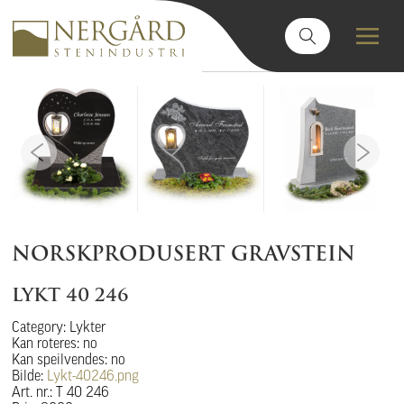
NORSKPRODUSERT GRAVSTEIN
LYKT 40 246
Category: Lykter
Kan roteres: no
Kan speilvendes: no
Bilde:
Lykt-40246.png
Art. nr.: T 40 246