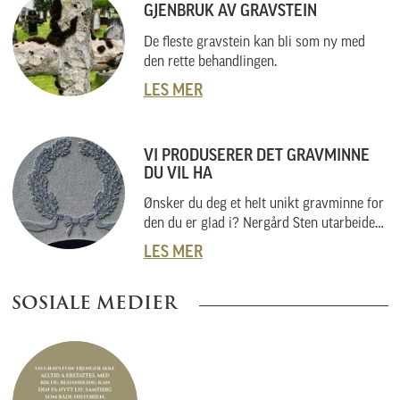
GJENBRUK AV GRAVSTEIN
De fleste gravstein kan bli som ny med
den rette behandlingen.
LES MER
VI PRODUSERER DET GRAVMINNE
DU VIL HA
Ønsker du deg et helt unikt gravminne for
den du er glad i? Nergård Sten utarbeider
også helt unike gravminner i samarbeid
LES MER
med kunder. Vi skal her forklare hvordan
vi gjør dette, og hvordan du kan gå fram
SOSIALE MEDIER
om du har noe helt spesielt i tankene.