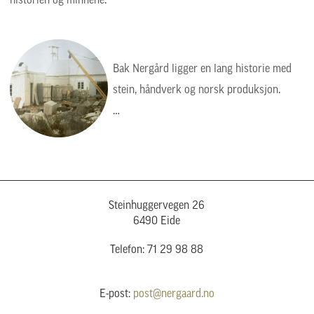
historien og minnene.
Bak Nergård ligger en lang historie med
stein, håndverk og norsk produksjon.
Bildet viser en tid da arbeidet var tyngre,
enklere og mer manuelt, men verdiene var
de samme: kvalitet, presisjon og respekt
for steinen.
Steinhuggervegen 26
6490 Eide
Telefon: 71 29 98 88
E-post:
post@nergaard.no