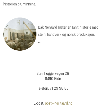
historien og minnene.
Bak Nergård ligger en lang historie med
stein, håndverk og norsk produksjon.
Bildet viser en tid da arbeidet var tyngre,
enklere og mer manuelt, men verdiene var
de samme: kvalitet, presisjon og respekt
for steinen.
Steinhuggervegen 26
6490 Eide
Telefon: 71 29 98 88
E-post:
post@nergaard.no