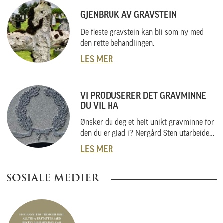
GJENBRUK AV GRAVSTEIN
De fleste gravstein kan bli som ny med
den rette behandlingen.
LES MER
VI PRODUSERER DET GRAVMINNE
DU VIL HA
Ønsker du deg et helt unikt gravminne for
den du er glad i? Nergård Sten utarbeider
også helt unike gravminner i samarbeid
LES MER
med kunder. Vi skal her forklare hvordan
vi gjør dette, og hvordan du kan gå fram
SOSIALE MEDIER
om du har noe helt spesielt i tankene.