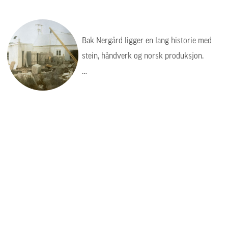
Bak Nergård ligger en lang historie med
stein, håndverk og norsk produksjon.
Bildet viser en tid da arbeidet var tyngre,
enklere og mer manuelt, men verdiene var
de samme: kvalitet, presisjon og respekt
for steinen.
Steinhuggervegen 26
6490 Eide
Telefon: 71 29 98 88
E-post:
post@nergaard.no