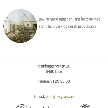
Bak Nergård ligger en lang historie med
stein, håndverk og norsk produksjon.
Bildet viser en tid da arbeidet var tyngre,
enklere og mer manuelt, men verdiene var
de samme: kvalitet, presisjon og respekt
for steinen.
Steinhuggervegen 26
6490 Eide
Telefon: 71 29 98 88
E-post:
post@nergaard.no