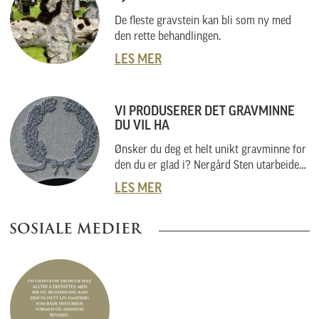
De fleste gravstein kan bli som ny med
den rette behandlingen.
LES MER
VI PRODUSERER DET GRAVMINNE
DU VIL HA
Ønsker du deg et helt unikt gravminne for
den du er glad i? Nergård Sten utarbeider
også helt unike gravminner i samarbeid
LES MER
med kunder. Vi skal her forklare hvordan
vi gjør dette, og hvordan du kan gå fram
SOSIALE MEDIER
om du har noe helt spesielt i tankene.