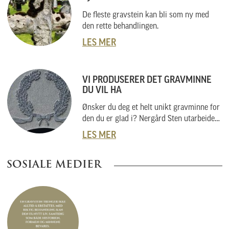
De fleste gravstein kan bli som ny med
den rette behandlingen.
LES MER
VI PRODUSERER DET GRAVMINNE
DU VIL HA
Ønsker du deg et helt unikt gravminne for
den du er glad i? Nergård Sten utarbeider
også helt unike gravminner i samarbeid
LES MER
med kunder. Vi skal her forklare hvordan
vi gjør dette, og hvordan du kan gå fram
SOSIALE MEDIER
om du har noe helt spesielt i tankene.