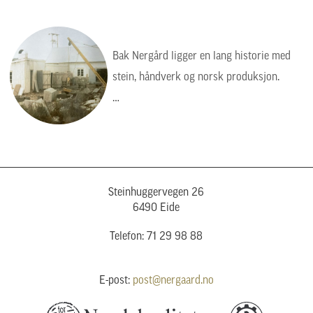
Bak Nergård ligger en lang historie med
stein, håndverk og norsk produksjon.
Bildet viser en tid da arbeidet var tyngre,
enklere og mer manuelt, men verdiene var
de samme: kvalitet, presisjon og respekt
for steinen.
Steinhuggervegen 26
6490 Eide
Telefon: 71 29 98 88
E-post:
post@nergaard.no