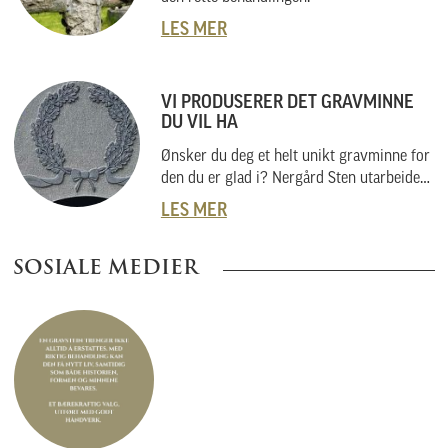
LES MER
VI PRODUSERER DET GRAVMINNE
DU VIL HA
Ønsker du deg et helt unikt gravminne for
den du er glad i? Nergård Sten utarbeider
også helt unike gravminner i samarbeid
LES MER
med kunder. Vi skal her forklare hvordan
vi gjør dette, og hvordan du kan gå fram
SOSIALE MEDIER
om du har noe helt spesielt i tankene.