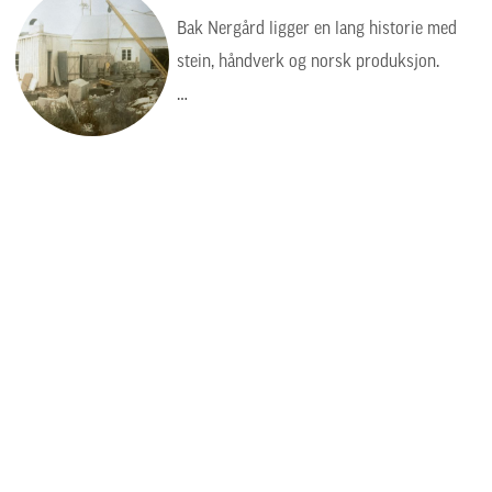
Bak Nergård ligger en lang historie med
stein, håndverk og norsk produksjon.
Bildet viser en tid da arbeidet var tyngre,
enklere og mer manuelt, men verdiene var
de samme: kvalitet, presisjon og respekt
for steinen.
Steinhuggervegen 26
6490 Eide
Telefon: 71 29 98 88
E-post:
post@nergaard.no