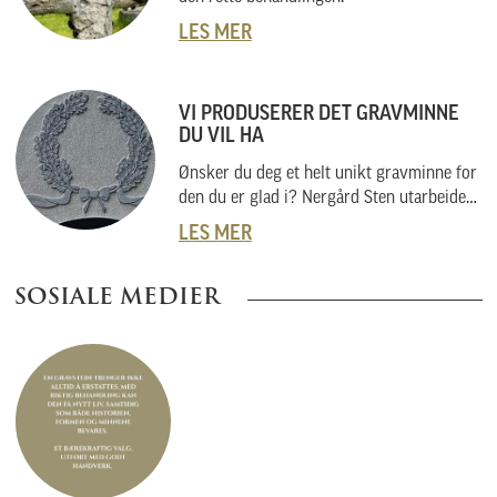
LES MER
VI PRODUSERER DET GRAVMINNE
DU VIL HA
Ønsker du deg et helt unikt gravminne for
den du er glad i? Nergård Sten utarbeider
også helt unike gravminner i samarbeid
LES MER
med kunder. Vi skal her forklare hvordan
vi gjør dette, og hvordan du kan gå fram
SOSIALE MEDIER
om du har noe helt spesielt i tankene.