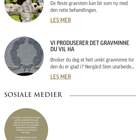
De fleste gravstein kan bli som ny med
den rette behandlingen.
LES MER
VI PRODUSERER DET GRAVMINNE
DU VIL HA
Ønsker du deg et helt unikt gravminne for
den du er glad i? Nergård Sten utarbeider
også helt unike gravminner i samarbeid
LES MER
med kunder. Vi skal her forklare hvordan
vi gjør dette, og hvordan du kan gå fram
SOSIALE MEDIER
om du har noe helt spesielt i tankene.