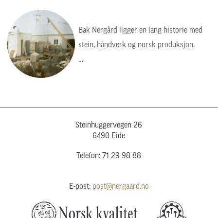
Bak Nergård ligger en lang historie med
stein, håndverk og norsk produksjon.
Bildet viser en tid da arbeidet var tyngre,
enklere og mer manuelt, men verdiene var
de samme: kvalitet, presisjon og respekt
for steinen.
Steinhuggervegen 26
6490 Eide
Telefon: 71 29 98 88
E-post:
post@nergaard.no