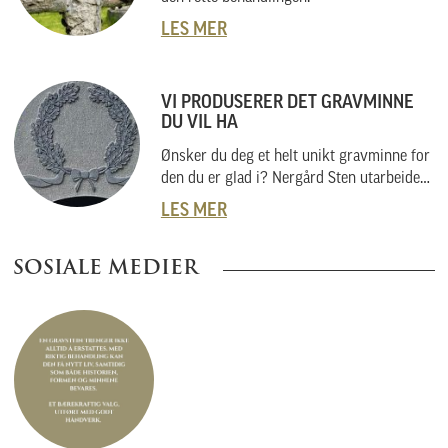
LES MER
VI PRODUSERER DET GRAVMINNE
DU VIL HA
Ønsker du deg et helt unikt gravminne for
den du er glad i? Nergård Sten utarbeider
også helt unike gravminner i samarbeid
LES MER
med kunder. Vi skal her forklare hvordan
vi gjør dette, og hvordan du kan gå fram
SOSIALE MEDIER
om du har noe helt spesielt i tankene.