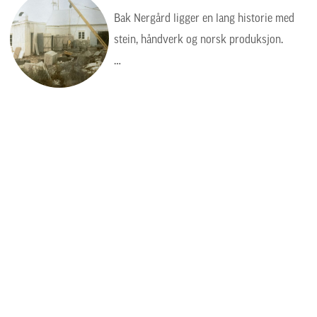
Bak Nergård ligger en lang historie med
stein, håndverk og norsk produksjon.
Bildet viser en tid da arbeidet var tyngre,
enklere og mer manuelt, men verdiene var
de samme: kvalitet, presisjon og respekt
for steinen.
Steinhuggervegen 26
6490 Eide
Telefon: 71 29 98 88
E-post:
post@nergaard.no