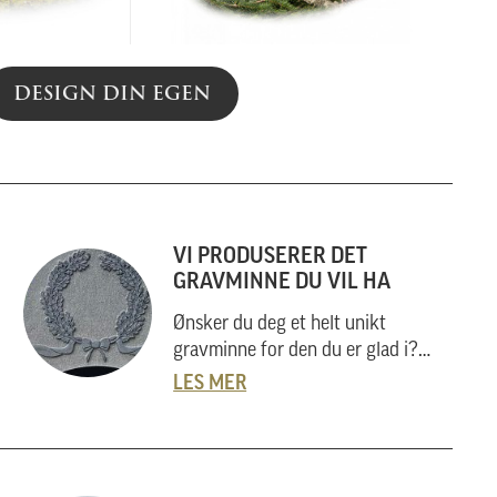
DESIGN DIN EGEN
VI PRODUSERER DET
GRAVMINNE DU VIL HA
Ønsker du deg et helt unikt
gravminne for den du er glad i?
Nergård Sten utarbeider også helt
LES MER
unike gravminner i samarbeid med
kunder. Vi skal her forklare
hvordan vi gjør dette, og hvordan
du kan gå fram om du har noe helt