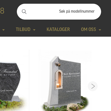
88
TILBUD
KATALOGER
OM OSS
ilbudssteiner
Kontakt
Natursteiner
Produktfilm
Bronse
Aktuelt
tte modeller
Design gravstein
Galleri