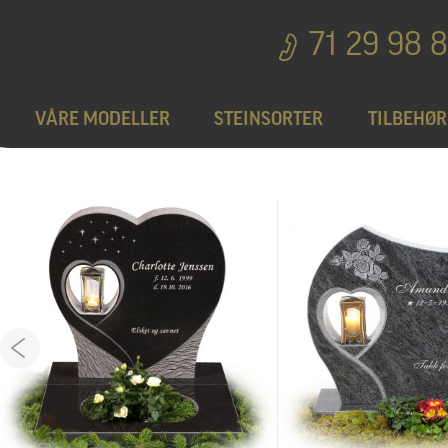
71 29 98 
VÅRE MODELLER
STEINSORTER
TILBEHØR
Bedplater
T
Bronseprodukter
Utgå