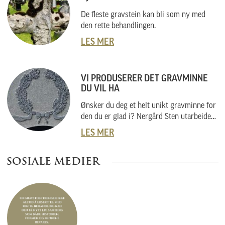
De fleste gravstein kan bli som ny med
den rette behandlingen.
LES MER
VI PRODUSERER DET GRAVMINNE
DU VIL HA
Ønsker du deg et helt unikt gravminne for
den du er glad i? Nergård Sten utarbeider
også helt unike gravminner i samarbeid
LES MER
med kunder. Vi skal her forklare hvordan
vi gjør dette, og hvordan du kan gå fram
SOSIALE MEDIER
om du har noe helt spesielt i tankene.