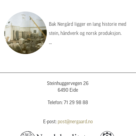
Bak Nergård ligger en lang historie med
stein, håndverk og norsk produksjon.
Bildet viser en tid da arbeidet var tyngre,
enklere og mer manuelt, men verdiene var
de samme: kvalitet, presisjon og respekt
for steinen.
Steinhuggervegen 26
6490 Eide
Telefon: 71 29 98 88
E-post:
post@nergaard.no