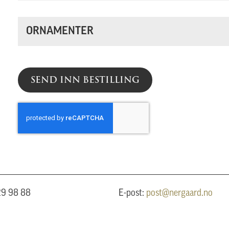
ORNAMENTER
SEND INN BESTILLING
 29 98 88
E-post:
post@nergaard.no