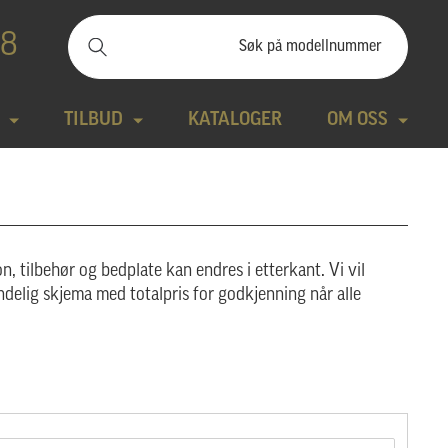
88
TILBUD
KATALOGER
OM OSS
ilbudssteiner
Kontakt
Natursteiner
Produktfilm
n, tilbehør og bedplate kan endres i etterkant. Vi vil
Bronse
Aktuelt
ndelig skjema med totalpris for godkjenning når alle
tte modeller
Design gravstein
Galleri