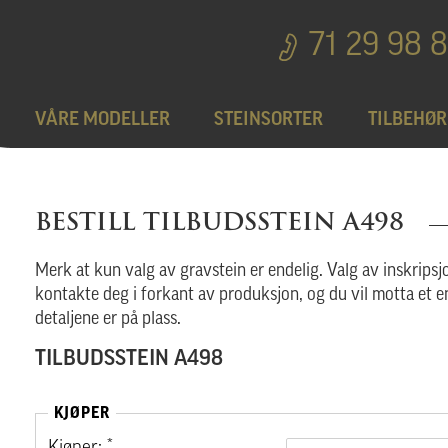
71 29 98 
VÅRE MODELLER
STEINSORTER
TILBEHØR
Bedplater
T
BESTILL TILBUDSSTEIN A498
Bronseprodukter
Merk at kun valg av gravstein er endelig. Valg av inskripsjo
kontakte deg i forkant av produksjon, og du vil motta et e
detaljene er på plass.
Utgå
TILBUDSSTEIN A498
KJØPER