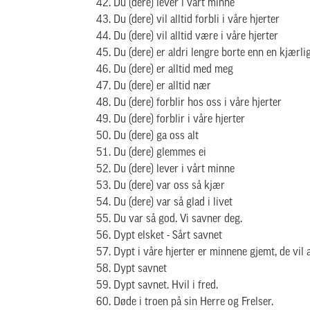
Du (dere) lever i vårt minne
Du (dere) vil alltid forbli i våre hjerter
Du (dere) vil alltid være i våre hjerter
Du (dere) er aldri lengre borte enn en kjærli
Du (dere) er alltid med meg
Du (dere) er alltid nær
Du (dere) forblir hos oss i våre hjerter
Du (dere) forblir i våre hjerter
Du (dere) ga oss alt
Du (dere) glemmes ei
Du (dere) lever i vårt minne
Du (dere) var oss så kjær
Du (dere) var så glad i livet
Du var så god. Vi savner deg.
Dypt elsket - Sårt savnet
Dypt i våre hjerter er minnene gjemt, de vil a
Dypt savnet
Dypt savnet. Hvil i fred.
Døde i troen på sin Herre og Frelser.