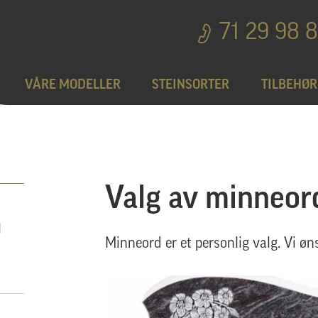
71 29 98 
VÅRE MODELLER
STEINSORTER
TILBEHØR
Bedplater
T
Bronseprodukter
Valg av minneor
I
Utgå
Minneord er et personlig valg. Vi øn