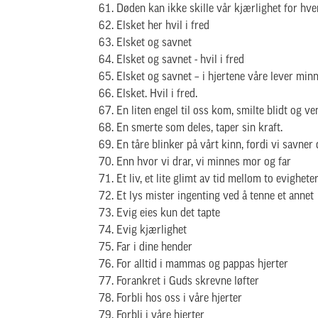
Døden kan ikke skille vår kjærlighet for hv
Elsket her hvil i fred
Elsket og savnet
Elsket og savnet - hvil i fred
Elsket og savnet – i hjertene våre lever min
Elsket. Hvil i fred.
En liten engel til oss kom, smilte blidt og v
En smerte som deles, taper sin kraft.
En tåre blinker på vårt kinn, fordi vi savner
Enn hvor vi drar, vi minnes mor og far
Et liv, et lite glimt av tid mellom to evighete
Et lys mister ingenting ved å tenne et annet
Evig eies kun det tapte
Evig kjærlighet
Far i dine hender
For alltid i mammas og pappas hjerter
Forankret i Guds skrevne løfter
Forbli hos oss i våre hjerter
Forbli i våre hjerter