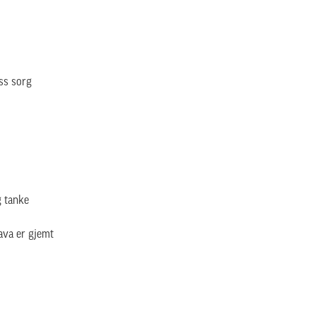
ss sorg
g tanke
ava er gjemt