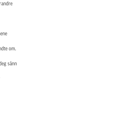
erandre
nene
endte om.
 deg sånn
r