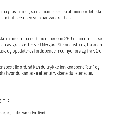
avn på gravminnet, så må man passe på at minneordet ikke
 navnet til personen som har vandret hen.
rske minneord på nett, med mer enn 280 minneord. Disse
on av gravstøtter ved Nergård Stenindustri og fra andre
abetisk og oppdateres fortløpende med nye forslag fra våre
r spesielle ord, så kan du trykke inn knappene "ctrl" og
oks hvor du kan søke etter utrykkene du leter etter.
og mild
e jeg at det var selve livet