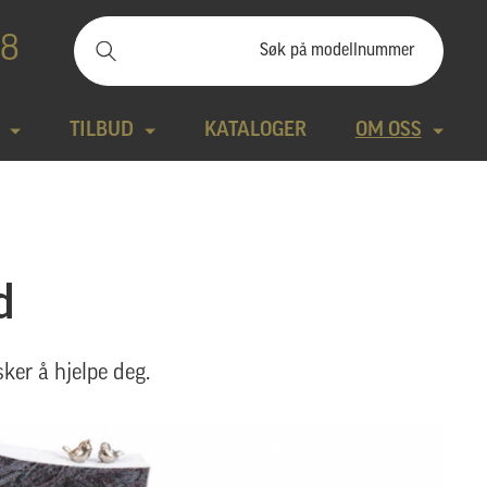
88
TILBUD
KATALOGER
OM OSS
ilbudssteiner
Kontakt
Natursteiner
Produktfilm
d
Bronse
Aktuelt
tte modeller
Design gravstein
sker å hjelpe deg.
Galleri