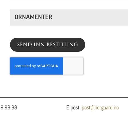
ORNAMENTER
SEND INN BESTILLING
 29 98 88
E-post:
post@nergaard.no