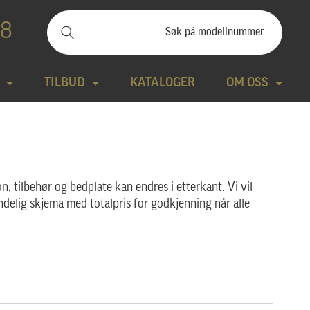
88
TILBUD
KATALOGER
OM OSS
ilbudssteiner
Kontakt
Natursteiner
Produktfilm
n, tilbehør og bedplate kan endres i etterkant. Vi vil
Bronse
Aktuelt
ndelig skjema med totalpris for godkjenning når alle
tte modeller
Design gravstein
Galleri