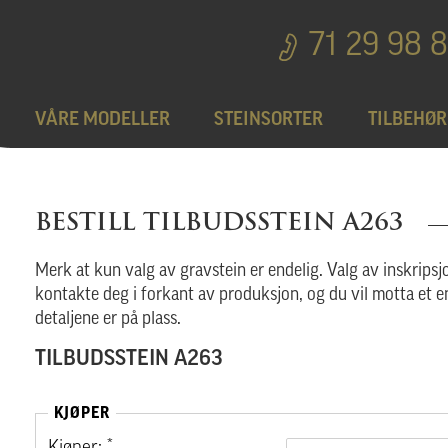
71 29 98 
VÅRE MODELLER
STEINSORTER
TILBEHØR
Bedplater
T
BESTILL TILBUDSSTEIN A263
Bronseprodukter
Merk at kun valg av gravstein er endelig. Valg av inskripsjo
kontakte deg i forkant av produksjon, og du vil motta et e
detaljene er på plass.
Utgå
TILBUDSSTEIN A263
KJØPER