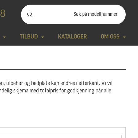
88
TILBUD
KATALOGER
OM OSS
ilbudssteiner
Kontakt
Natursteiner
Produktfilm
n, tilbehør og bedplate kan endres i etterkant. Vi vil
Bronse
Aktuelt
ndelig skjema med totalpris for godkjenning når alle
tte modeller
Design gravstein
Galleri