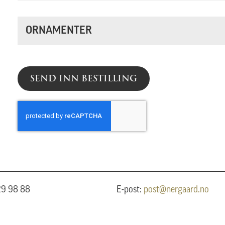
ORNAMENTER
SEND INN BESTILLING
 29 98 88
E-post:
post@nergaard.no