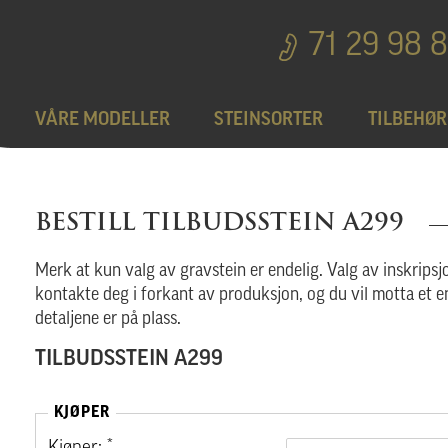
71 29 98 
VÅRE MODELLER
STEINSORTER
TILBEHØR
Bedplater
T
BESTILL TILBUDSSTEIN A299
Bronseprodukter
Merk at kun valg av gravstein er endelig. Valg av inskripsjo
kontakte deg i forkant av produksjon, og du vil motta et e
detaljene er på plass.
Utgå
TILBUDSSTEIN A299
KJØPER