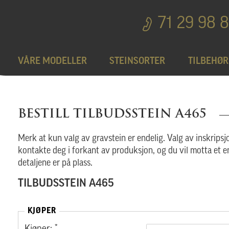
71 29 98 
VÅRE MODELLER
STEINSORTER
TILBEHØR
Bedplater
T
BESTILL TILBUDSSTEIN A465
Bronseprodukter
Merk at kun valg av gravstein er endelig. Valg av inskripsjo
kontakte deg i forkant av produksjon, og du vil motta et e
detaljene er på plass.
Utgå
TILBUDSSTEIN A465
KJØPER