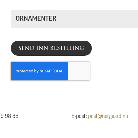
ORNAMENTER
SEND INN BESTILLING
 29 98 88
E-post:
post@nergaard.no