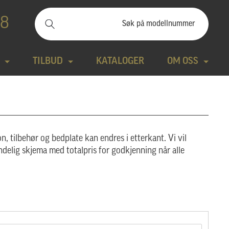
88
TILBUD
KATALOGER
OM OSS
ilbudssteiner
Kontakt
Natursteiner
Produktfilm
n, tilbehør og bedplate kan endres i etterkant. Vi vil
Bronse
Aktuelt
ndelig skjema med totalpris for godkjenning når alle
tte modeller
Design gravstein
Galleri