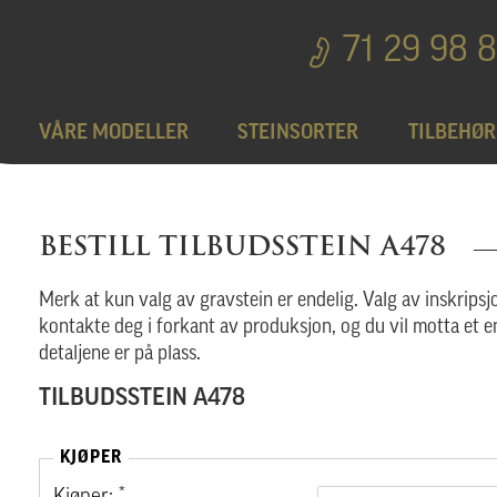
71 29 98 
VÅRE MODELLER
STEINSORTER
TILBEHØR
Bedplater
T
BESTILL TILBUDSSTEIN A478
Bronseprodukter
Merk at kun valg av gravstein er endelig. Valg av inskripsjo
kontakte deg i forkant av produksjon, og du vil motta et e
detaljene er på plass.
Utgå
TILBUDSSTEIN A478
KJØPER