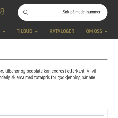
88
TILBUD
KATALOGER
OM OSS
ilbudssteiner
Kontakt
Natursteiner
Produktfilm
n, tilbehør og bedplate kan endres i etterkant. Vi vil
Bronse
Aktuelt
ndelig skjema med totalpris for godkjenning når alle
tte modeller
Design gravstein
Galleri