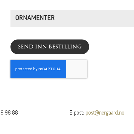
ORNAMENTER
SEND INN BESTILLING
 29 98 88
E-post:
post@nergaard.no