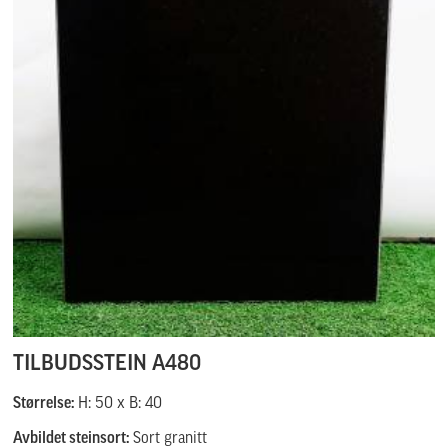
TILBUDSSTEIN A480
Størrelse:
H: 50 x B: 40
Avbildet steinsort:
Sort granitt