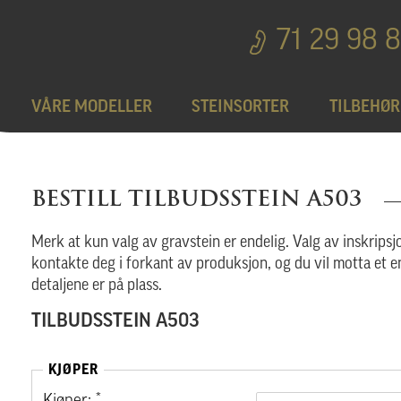
71 29 98 
VÅRE MODELLER
STEINSORTER
TILBEHØR
Bedplater
T
BESTILL TILBUDSSTEIN A503
Bronseprodukter
Merk at kun valg av gravstein er endelig. Valg av inskripsjo
kontakte deg i forkant av produksjon, og du vil motta et e
detaljene er på plass.
Utgå
TILBUDSSTEIN A503
KJØPER