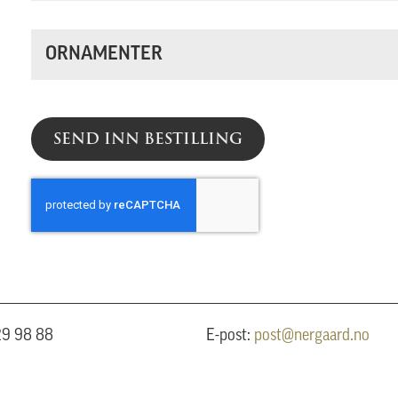
ORNAMENTER
SEND INN BESTILLING
 29 98 88
E-post:
post@nergaard.no