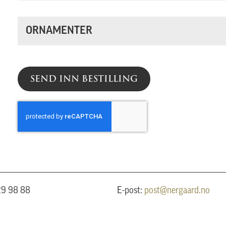
ORNAMENTER
SEND INN BESTILLING
 29 98 88
E-post:
post@nergaard.no