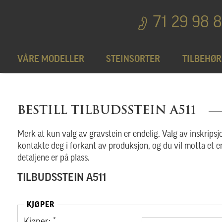
71 29 98 
VÅRE MODELLER
STEINSORTER
TILBEHØR
Bedplater
T
BESTILL TILBUDSSTEIN A511
Bronseprodukter
Merk at kun valg av gravstein er endelig. Valg av inskripsjo
kontakte deg i forkant av produksjon, og du vil motta et e
detaljene er på plass.
Utgå
TILBUDSSTEIN A511
KJØPER