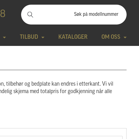
88
TILBUD
KATALOGER
OM OSS
ilbudssteiner
Kontakt
Natursteiner
Produktfilm
n, tilbehør og bedplate kan endres i etterkant. Vi vil
Bronse
Aktuelt
ndelig skjema med totalpris for godkjenning når alle
tte modeller
Design gravstein
Galleri