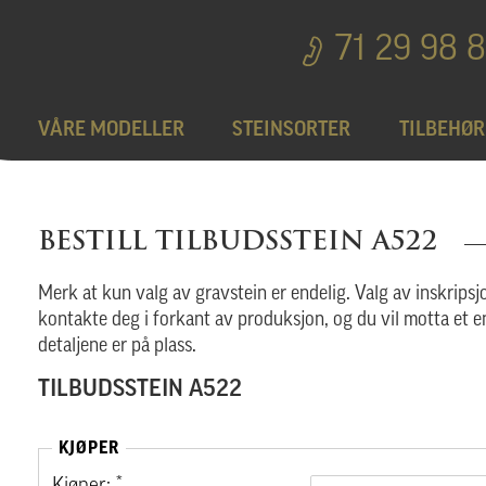
71 29 98 
VÅRE MODELLER
STEINSORTER
TILBEHØR
Bedplater
T
BESTILL TILBUDSSTEIN A522
Bronseprodukter
Merk at kun valg av gravstein er endelig. Valg av inskripsjo
kontakte deg i forkant av produksjon, og du vil motta et e
detaljene er på plass.
Utgå
TILBUDSSTEIN A522
KJØPER