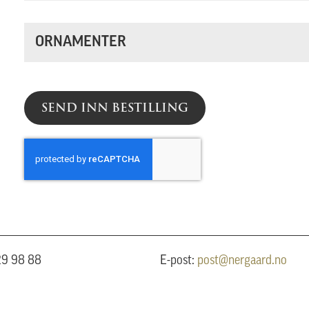
ORNAMENTER
SEND INN BESTILLING
 29 98 88
E-post:
post@nergaard.no