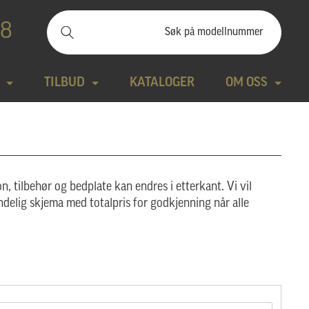
88
TILBUD
KATALOGER
OM OSS
ilbudssteiner
Kontakt
Natursteiner
Produktfilm
n, tilbehør og bedplate kan endres i etterkant. Vi vil
Bronse
Aktuelt
ndelig skjema med totalpris for godkjenning når alle
tte modeller
Design gravstein
Galleri