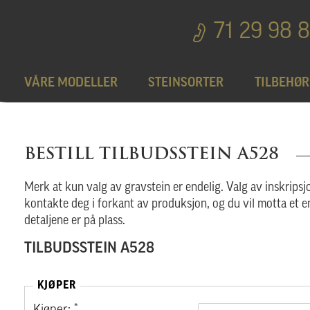
71 29 98 
VÅRE MODELLER
STEINSORTER
TILBEHØR
Bedplater
T
BESTILL TILBUDSSTEIN A528
Bronseprodukter
Merk at kun valg av gravstein er endelig. Valg av inskripsjo
kontakte deg i forkant av produksjon, og du vil motta et e
detaljene er på plass.
Utgå
TILBUDSSTEIN A528
KJØPER