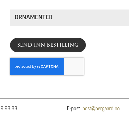
ORNAMENTER
SEND INN BESTILLING
 29 98 88
E-post:
post@nergaard.no