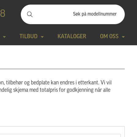
88
TILBUD
KATALOGER
OM OSS
ilbudssteiner
Kontakt
Natursteiner
Produktfilm
n, tilbehør og bedplate kan endres i etterkant. Vi vil
Bronse
Aktuelt
ndelig skjema med totalpris for godkjenning når alle
tte modeller
Design gravstein
Galleri