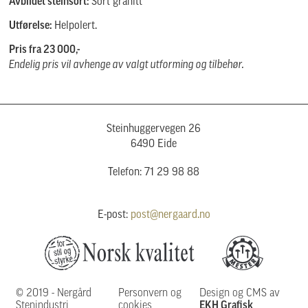
Avbildet steinsort:
Sort granitt
Utførelse:
Helpolert.
Pris fra 23 000,-
Endelig pris vil avhenge av valgt utforming og tilbehør.
Steinhuggervegen 26
6490 Eide
Telefon: 71 29 98 88
E-post:
post@nergaard.no
© 2019 - Nergård
Personvern og
Design og CMS av
Stenindustri
cookies
EKH Grafisk